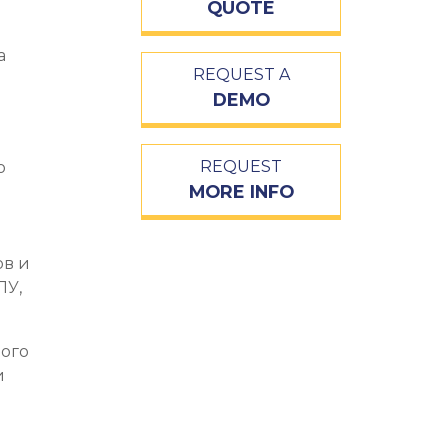
QUOTE
а
REQUEST A
DEMO
REQUEST
о
MORE INFO
ов и
ПУ,
ного
и