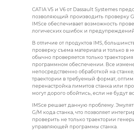
CATIA V5 и V6 от Dassault Systemes пр
позволяющий производить проверку G-
IMSce обеспечивает возможность пров
логических ошибок и предупреждений 
В отличие от продуктов IMS, большинс
проверку съема материала и только в н
обычно проверяется только траектори
программном обеспечении. Все измен
непосредственно обработкой на станке
траектории в требуемый формат, оптим
перенастройка лимитов станка или про
могут дорого обойтись, если не будут 
IMSce решает данную проблему. Эмуля
G/M кода станка, что позволяет интегри
проверить не только траектории гене
управляющей программы станка.