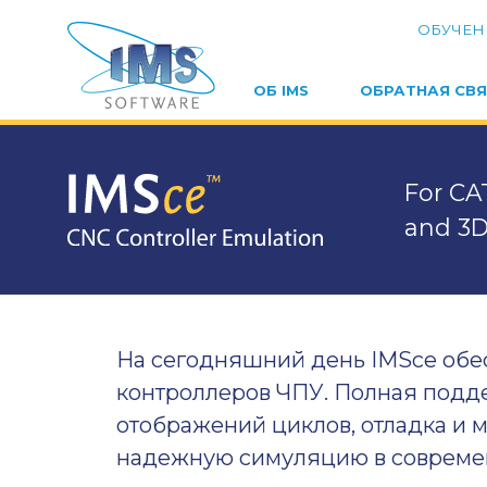
ОБУЧЕН
ОБ IMS
ОБРАТНАЯ СВЯ
For CA
and 3
На сегодняшний день IMSce обе
контроллеров ЧПУ. Полная подд
отображений циклов, отладка и 
надежную симуляцию в совреме