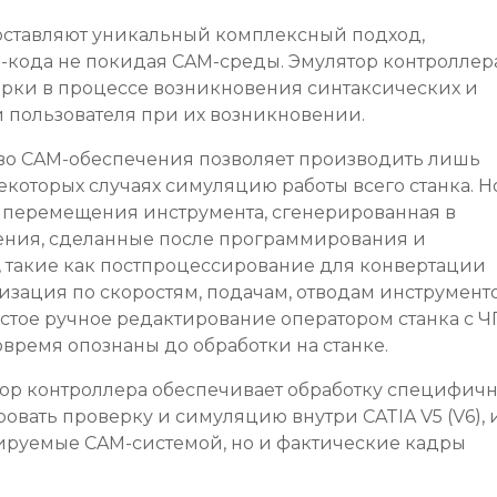
едоставляют уникальный комплексный подход,
кода не покидая CAM-среды. Эмулятор контроллер
ерки в процессе возникновения синтаксических и
пользователя при их возникновении.
тво CAM-обеспечения позволяет производить лишь
екоторых случаях симуляцию работы всего станка. Н
я перемещения инструмента, сгенерированная в
ения, сделанные после программирования и
, такие как постпроцессирование для конвертации
изация по скоростям, подачам, отводам инструмент
стое ручное редактирование оператором станка с Ч
вовремя опознаны до обработки на станке.
тор контроллера обеспечивает обработку специфич
ровать проверку и симуляцию внутри CATIA V5 (V6), 
рируемые CAM-системой, но и фактические кадры