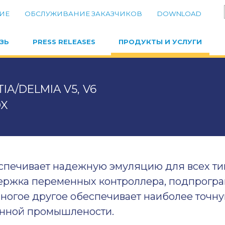
ИЕ
ОБСЛУЖИВАНИЕ ЗАКАЗЧИКОВ
DOWNLOAD
ЗЬ
PRESS RELEASES
ПРОДУКТЫ И УСЛУГИ
TIA/DELMIA V5, V6
DX
спечивает надежную эмуляцию для всех ти
ержка переменных контроллера, подпрогра
многое другое обеспечивает наиболее точну
нной промышлености.