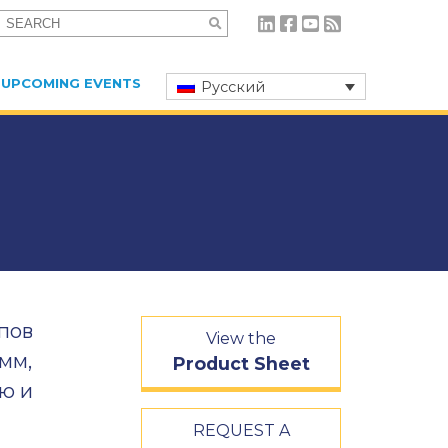
Search
for:
UPCOMING EVENTS
Русский
пов
View the
мм,
Product Sheet
ю и
REQUEST A